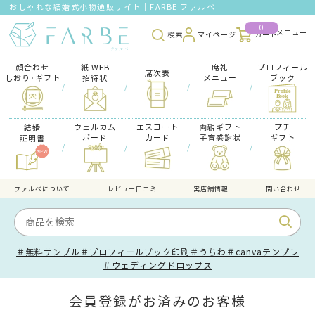
おしゃれな結婚式小物通販サイト｜FARBE ファルベ
0
検索
マイページ
カート
顔合わせ
紙 WEB
席礼
プロフィール
席次表
しおり･ギフト
招待状
メニュー
ブック
/
/
/
/
ウェルカム
エスコート
両親ギフト
プチ
結婚
ボード
カード
子育感謝状
ギフト
証明書
/
/
/
/
ファルべについて
レビュー口コミ
実店舗情報
問い合わせ
＃無料サンプル
＃プロフィールブック印刷
＃うちわ
＃canvaテンプレ
＃ウェディングドロップス
会員登録がお済みのお客様