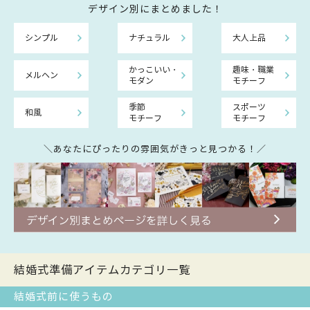
デザイン別にまとめました！
シンプル
ナチュラル
大人上品
かっこいい・
趣味・職業
メルヘン
モダン
モチーフ
季節
スポーツ
和風
モチーフ
モチーフ
＼あなたにぴったりの雰囲気がきっと見つかる！／
結婚式準備アイテムカテゴリ一覧
結婚式前に使うもの