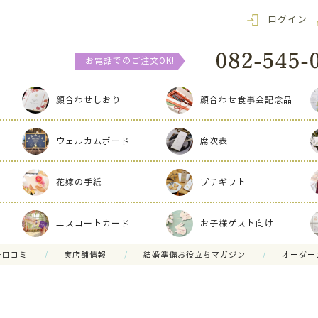
ログイン
お電話でのご注文OK!
顔合わせしおり
顔合わせ食事会記念品
ウェルカムボード
席次表
花嫁の手紙
プチギフト
エスコートカード
お子様ゲスト向け
ー口コミ
実店舗情報
結婚準備お役立ちマガジン
オーダー