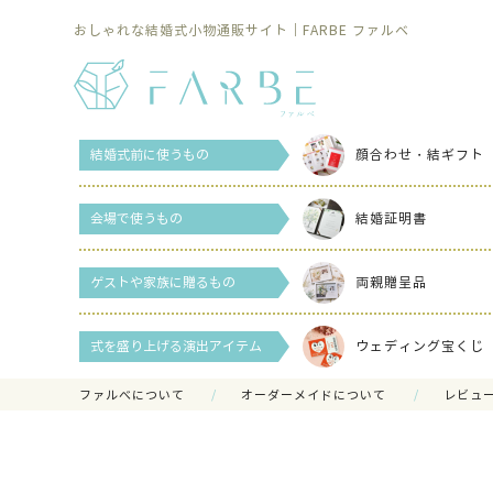
おしゃれな結婚式小物通販サイト｜FARBE ファルベ
結婚式前に使うもの
顔合わせ・結ギフト
会場で使うもの
結婚証明書
ゲストや家族に贈るもの
両親贈呈品
式を盛り上げる演出アイテム
ウェディング宝くじ
ファルべについて
オーダーメイドについて
レビュ