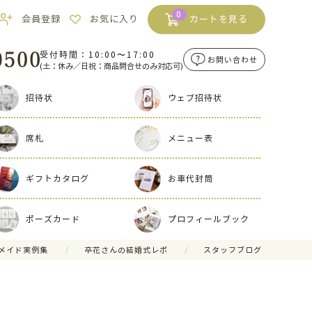
0
会員登録
お気に入り
カートを見る
受付時間：10:00〜17:00
お問い合わせ
(土：休み／日祝：商品問合せのみ対応可)
招待状
ウェブ招待状
席札
メニュー表
ギフトカタログ
お車代封筒
ポーズカード
プロフィールブック
メイド実例集
卒花さんの結婚式レポ
スタッフブログ