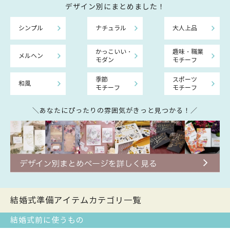
デザイン別にまとめました！
シンプル
ナチュラル
大人上品
かっこいい・
趣味・職業
メルヘン
モダン
モチーフ
季節
スポーツ
和風
モチーフ
モチーフ
＼あなたにぴったりの雰囲気がきっと見つかる！／
結婚式準備アイテムカテゴリ一覧
結婚式前に使うもの