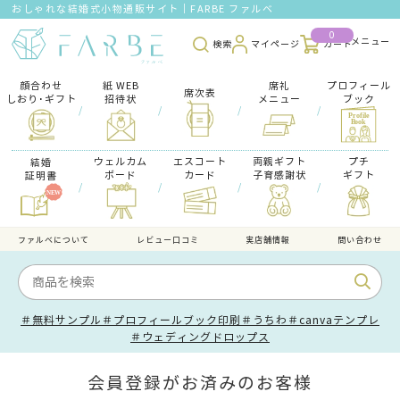
おしゃれな結婚式小物通販サイト｜FARBE ファルベ
0
検索
マイページ
カート
顔合わせ
紙 WEB
席礼
プロフィール
席次表
しおり･ギフト
招待状
メニュー
ブック
/
/
/
/
ウェルカム
エスコート
両親ギフト
プチ
結婚
ボード
カード
子育感謝状
ギフト
証明書
/
/
/
/
ファルべについて
レビュー口コミ
実店舗情報
問い合わせ
＃無料サンプル
＃プロフィールブック印刷
＃うちわ
＃canvaテンプレ
＃ウェディングドロップス
会員登録がお済みのお客様