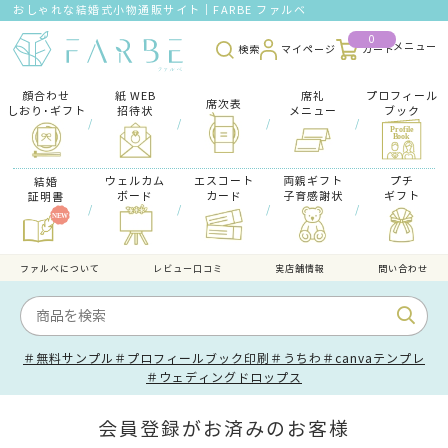
おしゃれな結婚式小物通販サイト｜FARBE ファルベ
0
検索
マイページ
カート
顔合わせ
紙 WEB
席礼
プロフィール
席次表
しおり･ギフト
招待状
メニュー
ブック
/
/
/
/
ウェルカム
エスコート
両親ギフト
プチ
結婚
ボード
カード
子育感謝状
ギフト
証明書
/
/
/
/
ファルべについて
レビュー口コミ
実店舗情報
問い合わせ
＃無料サンプル
＃プロフィールブック印刷
＃うちわ
＃canvaテンプレ
＃ウェディングドロップス
会員登録がお済みのお客様