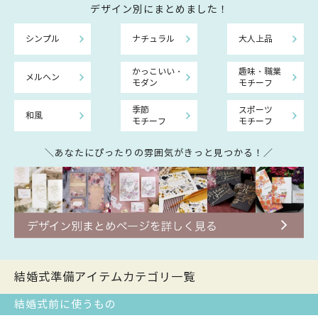
デザイン別にまとめました！
シンプル
ナチュラル
大人上品
かっこいい・
趣味・職業
メルヘン
モダン
モチーフ
季節
スポーツ
和風
モチーフ
モチーフ
＼あなたにぴったりの雰囲気がきっと見つかる！／
結婚式準備アイテムカテゴリ一覧
結婚式前に使うもの