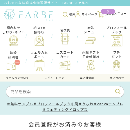
おしゃれな結婚式小物通販サイト｜FARBE ファルベ
0
検索
マイページ
カート
顔合わせ
紙 WEB
席礼
プロフィール
席次表
しおり･ギフト
招待状
メニュー
ブック
/
/
/
/
ウェルカム
エスコート
両親ギフト
プチ
結婚
ボード
カード
子育感謝状
ギフト
証明書
/
/
/
/
ファルべについて
レビュー口コミ
実店舗情報
問い合わせ
＃無料サンプル
＃プロフィールブック印刷
＃うちわ
＃canvaテンプレ
＃ウェディングドロップス
会員登録がお済みのお客様