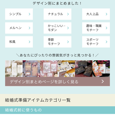
デザイン別にまとめました！
シンプル
ナチュラル
大人上品
かっこいい・
趣味・職業
メルヘン
モダン
モチーフ
季節
スポーツ
和風
モチーフ
モチーフ
＼あなたにぴったりの雰囲気がきっと見つかる！／
結婚式準備アイテムカテゴリ一覧
結婚式前に使うもの