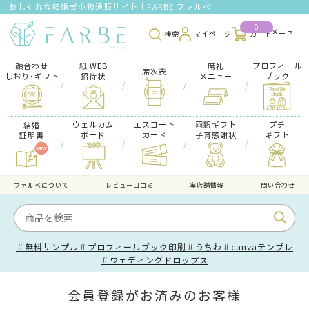
おしゃれな結婚式小物通販サイト｜FARBE ファルベ
0
検索
マイページ
カート
顔合わせ
紙 WEB
席礼
プロフィール
席次表
しおり･ギフト
招待状
メニュー
ブック
/
/
/
/
ウェルカム
エスコート
両親ギフト
プチ
結婚
ボード
カード
子育感謝状
ギフト
証明書
/
/
/
/
ファルべについて
レビュー口コミ
実店舗情報
問い合わせ
＃無料サンプル
＃プロフィールブック印刷
＃うちわ
＃canvaテンプレ
＃ウェディングドロップス
会員登録がお済みのお客様