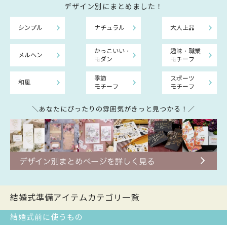
デザイン別にまとめました！
シンプル
ナチュラル
大人上品
かっこいい・
趣味・職業
メルヘン
モダン
モチーフ
季節
スポーツ
和風
モチーフ
モチーフ
＼あなたにぴったりの雰囲気がきっと見つかる！／
結婚式準備アイテムカテゴリ一覧
結婚式前に使うもの