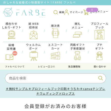
おしゃれな結婚式小物通販サイト｜FARBE ファルベ
0
検索
マイページ
カート
顔合わせ
紙 WEB
席礼
プロフィール
席次表
しおり･ギフト
招待状
メニュー
ブック
/
/
/
/
ウェルカム
エスコート
両親ギフト
プチ
結婚
ボード
カード
子育感謝状
ギフト
証明書
/
/
/
/
ファルべについて
レビュー口コミ
実店舗情報
問い合わせ
＃無料サンプル
＃プロフィールブック印刷
＃うちわ
＃canvaテンプレ
＃ウェディングドロップス
会員登録がお済みのお客様