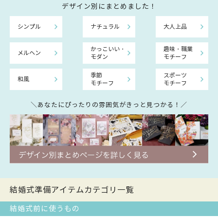
デザイン別にまとめました！
シンプル
ナチュラル
大人上品
かっこいい・
趣味・職業
メルヘン
モダン
モチーフ
季節
スポーツ
和風
モチーフ
モチーフ
＼あなたにぴったりの雰囲気がきっと見つかる！／
結婚式準備アイテムカテゴリ一覧
結婚式前に使うもの