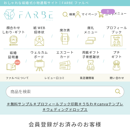
おしゃれな結婚式小物通販サイト｜FARBE ファルベ
0
検索
マイページ
カート
顔合わせ
紙 WEB
席礼
プロフィール
席次表
しおり･ギフト
招待状
メニュー
ブック
/
/
/
/
ウェルカム
エスコート
両親ギフト
プチ
結婚
ボード
カード
子育感謝状
ギフト
証明書
/
/
/
/
ファルべについて
レビュー口コミ
実店舗情報
問い合わせ
＃無料サンプル
＃プロフィールブック印刷
＃うちわ
＃canvaテンプレ
＃ウェディングドロップス
会員登録がお済みのお客様