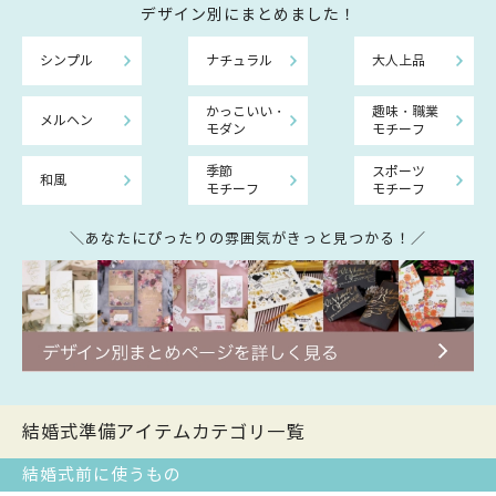
デザイン別にまとめました！
シンプル
ナチュラル
大人上品
かっこいい・
趣味・職業
メルヘン
モダン
モチーフ
季節
スポーツ
和風
モチーフ
モチーフ
＼あなたにぴったりの雰囲気がきっと見つかる！／
結婚式準備アイテムカテゴリ一覧
結婚式前に使うもの