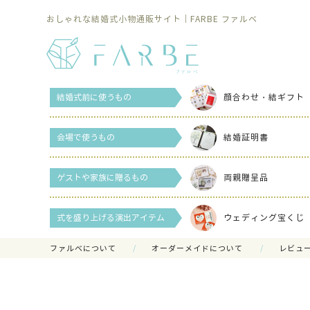
おしゃれな結婚式小物通販サイト｜FARBE ファルベ
結婚式前に使うもの
顔合わせ・結ギフト
会場で使うもの
結婚証明書
ゲストや家族に贈るもの
両親贈呈品
式を盛り上げる演出アイテム
ウェディング宝くじ
ファルべについて
オーダーメイドについて
レビュ