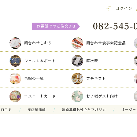
ログイン
お電話でのご注文OK!
顔合わせしおり
顔合わせ食事会記念品
ウェルカムボード
席次表
花嫁の手紙
プチギフト
エスコートカード
お子様ゲスト向け
ー口コミ
実店舗情報
結婚準備お役立ちマガジン
オーダー