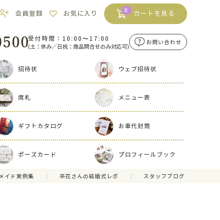
0
会員登録
お気に入り
カートを見る
受付時間：10:00〜17:00
お問い合わせ
(土：休み／日祝：商品問合せのみ対応可)
招待状
ウェブ招待状
席札
メニュー表
ギフトカタログ
お車代封筒
ポーズカード
プロフィールブック
メイド実例集
卒花さんの結婚式レポ
スタッフブログ