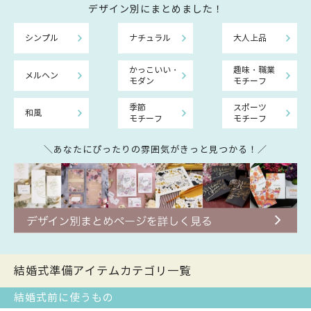
デザイン別にまとめました！
シンプル
ナチュラル
大人上品
かっこいい・
趣味・職業
メルヘン
モダン
モチーフ
季節
スポーツ
和風
モチーフ
モチーフ
＼あなたにぴったりの雰囲気がきっと見つかる！／
結婚式準備アイテムカテゴリ一覧
結婚式前に使うもの