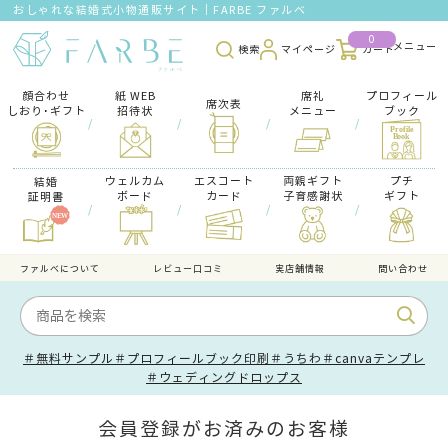
おしゃれな結婚式小物通販サイト｜FARBE ファルベ
0
検索
マイページ
カート
顔合わせ
紙 WEB
席礼
プロフィール
席次表
しおり･ギフト
招待状
メニュー
ブック
/
/
/
/
ウェルカム
エスコート
両親ギフト
プチ
結婚
ボード
カード
子育感謝状
ギフト
証明書
/
/
/
/
ファルべについて
レビュー口コミ
実店舗情報
問い合わせ
＃無料サンプル
＃プロフィールブック印刷
＃うちわ
＃canvaテンプレ
＃ウェディングドロップス
会員登録がお済みのお客様