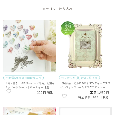
カテゴリー絞り込み
別配送A商品のみ同時購入可
残りわずか
売切り終了品
「寄せ書き メモリーボード専用」追加用
《展示品・箱汚れあり》アンティークスタ
メッセージシール｜パーティー【別配送
イルフォトフレーム「スクエア・サービス
A】
（アンティークバニラ）」/サステナブル
220
定価
1,870
税込
935
税込