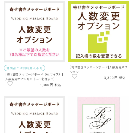
[寄せ書きメッセージボード]人数変更オプ
他商品とは同時購入不可
ション
[寄せ書きメッセージボード（A2サイズ）]
3,300
税込
人数変更オプション（～70名様まで）
3,300
税込