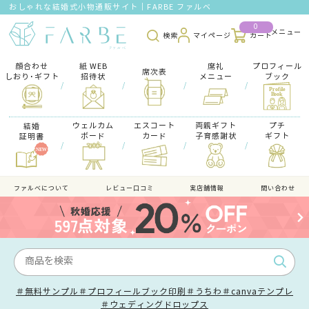
おしゃれな結婚式小物通販サイト｜FARBE ファルベ
0
検索
マイページ
カート
顔合わせ
紙 WEB
席礼
プロフィール
席次表
しおり･ギフト
招待状
メニュー
ブック
/
/
/
/
ウェルカム
エスコート
両親ギフト
プチ
結婚
ボード
カード
子育感謝状
ギフト
証明書
/
/
/
/
ファルべについて
レビュー口コミ
実店舗情報
問い合わせ
＃無料サンプル
＃プロフィールブック印刷
＃うちわ
＃canvaテンプレ
＃ウェディングドロップス