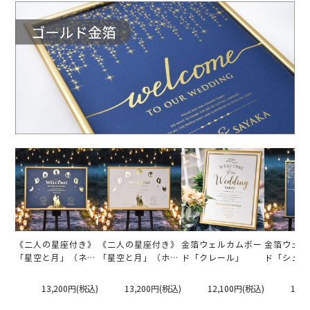
ドル）
《二人の星座付き》
《二人の星座付き》
金箔ウェルカムボー
金箔ウェル
「星空と月」（ネイ
「星空と月」（ホワ
ド「クレール」
ド「シュー
ビー)
イト)
スター」
13,200円
(税込)
13,200円
(税込)
12,100円
(税込)
12,