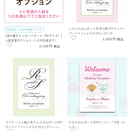
＜ウェルカムボード手作り用デザインペー
他商品とは同時購入不可
パー＞イニシャルマカロンピンク
[寄せ書きメッセージボード（B2サイズ）]
3,850
税込
人数変更オプション（～120名様まで）
3,300
税込
マリアージュ風人気ウェルカムボードDIY
ウエルカムボードDIYペーパー「干支（ド
ペーパー「イニシャルマカロングリーン」
レス）」