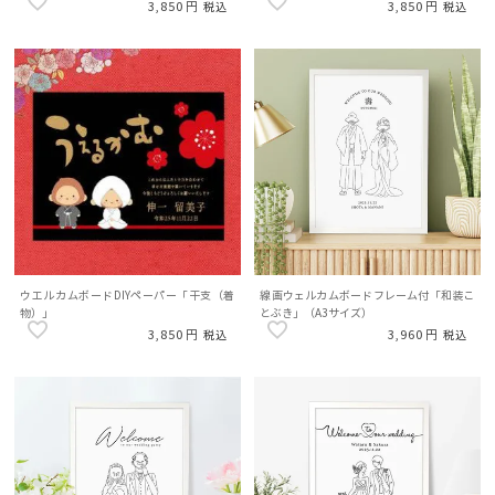
3,850
3,850
税込
税込
ウエルカムボードDIYペーパー「干支（着
線画ウェルカムボードフレーム付「和装こ
物）」
とぶき」（A3サイズ）
3,850
3,960
税込
税込