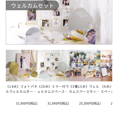
《14点》フォトパネ
《20点》ミラー付ウ
《5種15点》ウェル
《6点》ウ
ルウェルカムボード
ェルカムスペースお
カムスペースセット
スペースブ
（C）付ウェルカム
まとめセット
（ウェルカムボー
ット（ウェ
スペースおまとめセ
ド・ガーランド・フ
ード・フォ
31,900円
(税込)
31,900円
(税込)
25,300円
(税込)
27,
ット
ォトフレーム・ラブ
ンド・フォ
ストーリー・ブー
ル・ラブス
ケ）
ー・ブーケ