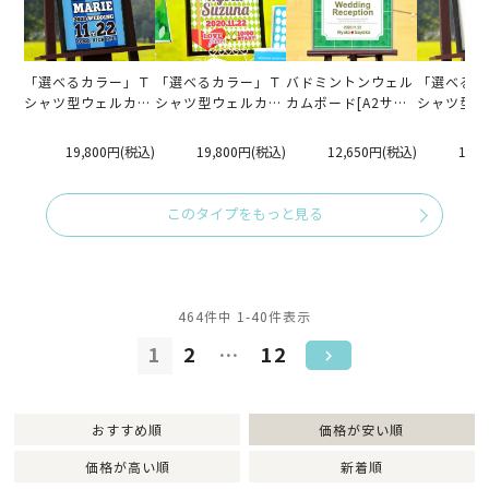
「選べるカラー」Ｔ
「選べるカラー」Ｔ
バドミントンウェル
「選べるカ
シャツ型ウェルカム
シャツ型ウェルカム
カムボード[A2サイ
シャツ型ウ
ボード「サッカー」
ボード「ゴルフ」
ズアルミフレーム］
ボード「野
19,800円
(税込)
19,800円
(税込)
12,650円
(税込)
19,
このタイプをもっと見る
464
件中
1
-
40
件表示
1
2
…
12
おすすめ順
価格が安い順
価格が高い順
新着順