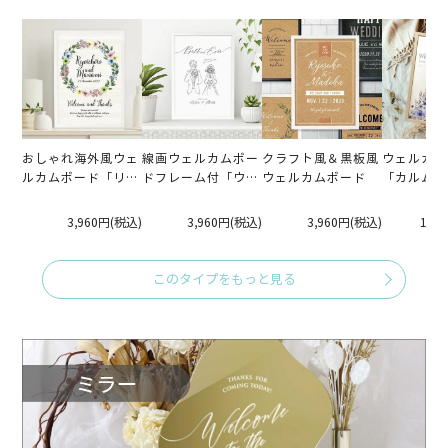
おしゃれ海外風ウェ
線画ウェルカムボー
クラフト風＆黒板風
ウェルカム
ルカムボード「リー
ドフレーム付「ウェ
ウェルカムボード
「カルムフ
ス」
ディング」（A3サイ
ズ）
3,960円
(税込)
3,960円
(税込)
3,960円
(税込)
11,
このタイプをもっと見る