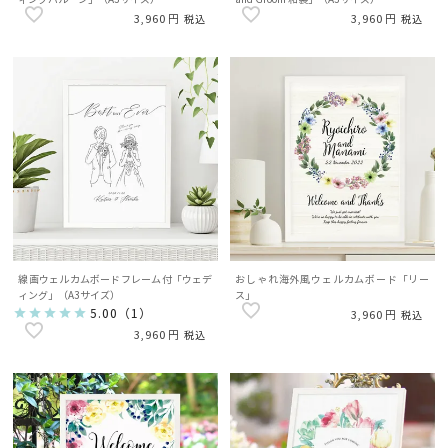
3,960
3,960
税込
税込
線画ウェルカムボードフレーム付「ウェデ
おしゃれ海外風ウェルカムボード「リー
ィング」（A3サイズ）
ス」
5.00
（
1
）
3,960
税込
3,960
税込