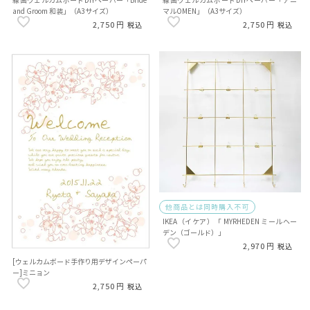
線画ウェルカムボードDIYペーパー「Bride
線画ウェルカムボードDIYペーパー「アニ
and Groom 和装」（A3サイズ）
マルOMEN」（A3サイズ）
2,750
2,750
税込
税込
他商品とは同時購入不可
IKEA（イケア）「 MYRHEDEN ミールヘー
デン（ゴールド）」
2,970
税込
[ウェルカムボード手作り用デザインペーパ
ー]ミニョン
2,750
税込