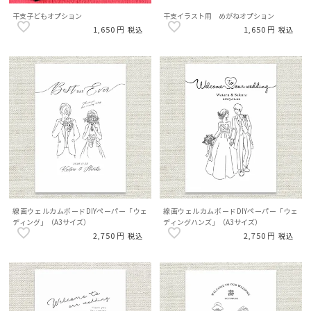
干支子どもオプション
干支イラスト用 めがねオプション
1,650
1,650
税込
税込
線画ウェルカムボードDIYペーパー「ウェ
線画ウェルカムボードDIYペーパー「ウェ
ディング」（A3サイズ）
ディングハンズ」（A3サイズ）
2,750
2,750
税込
税込