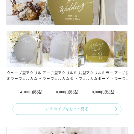
ウェーブ型アクリル
アーチ型アクリルミ
丸型アクリルミラー
アーチ型ア
ミラーウェルカムボ
ラーウェルカムボー
ウェルカムボード
ラーウェル
ード「ウェーブシル
ド「アーチシルバ
「ラウンドゴール
ド「アーチ
バー」
ー」
ド」
ド」
14,300円
(税込)
8,800円
(税込)
8,800円
(税込)
8,
このタイプをもっと見る