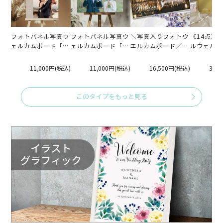
フォトパネル写真ウ
フォトパネル写真ウ
＼写真入りフォトウ
《14点》
ェルカムボード「ア
ェルカムボード「デ
エルカムボード／1
ルウェルカ
ーチ」
ザインA」
ショットシルバー
（C）付ウ
（A2サイズ）
スペースお
11,000円
(税込)
11,000円
(税込)
16,500円
(税込)
31,
ット
このタイプをもっと見る