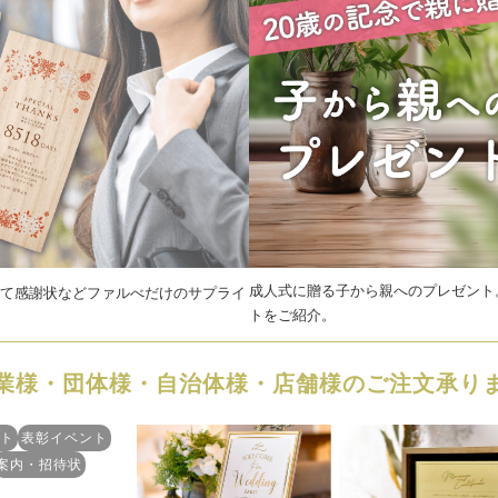
成人式に贈る子から親へのプレゼント
て感謝状などファルべだけのサプライ
トをご紹介。
業様・団体様・自治体様・店舗様のご注文承り
ト
表彰イベント
案内・招待状