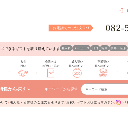
お電話でのご注文OK!
名入れ
メッセージ
日付
写真
手形・足形
イズできるギフトを取り揃えています
古希
企業向け
成人祝い
卒業祝い
祝い
お祝い・記念
親へのギフト
親へのギフト
/
/
/
特集から探す
キーワードから探す
/
/
/
ついて
法人様・団体様のご注文も承ります
お祝いギフトお役立ちマガジン
ベ