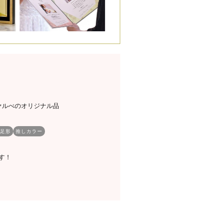
ァルべのオリジナル品
足形
推しカラー
す！