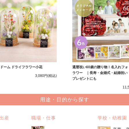
ドーム ドライフラワー小花
還暦祝い60歳の贈り物！名入れフォ
ラワー ｜長寿・金婚式・結婚祝い
3,080円
(税込)
プレゼントにも
11,
用途・目的から探す
出産
職場・仕事
学校・幼稚園