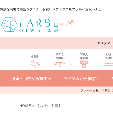
特別な演出で感動をプラス
お祝いギフト専門店ファルベお祝い工房
カスタマ
子育て
写真入
名入れ
命名書
感謝状
家系図
夫婦箸
/
/
/
用途・目的から探す
アイテムから探す
ファルべお祝い工房に
HOME
【お祝い工房】