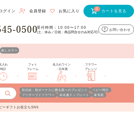
0
ログイン
会員登録
お気に入り
カートを見る
受付時間：10:00〜17:00
お問い合わせ
(土：休み／日祝：商品問合せのみ対応可)
推しカラー
名入れ
フォト
名入れワイン
フラワー
時計
フレーム
・日本酒
アレンジ
/
/
/
/
初任給・初ボーナスに贈る親へのプレゼント
ベビー時計
プリザーブドフラワー
命名書テンプレート
家系図
ビーギフトお役立ちSNS