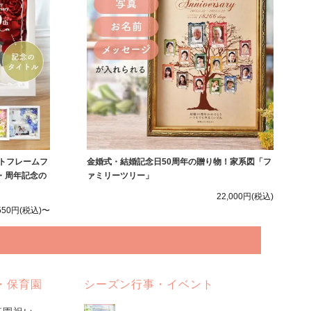
トフレームフ
金婚式・結婚記念日50周年の贈り物！家系図「フ
・周年記念の
ァミリーツリー」
22,000円
(税込)
550円
(税込)〜
・保育園
シーズン行事・イベント