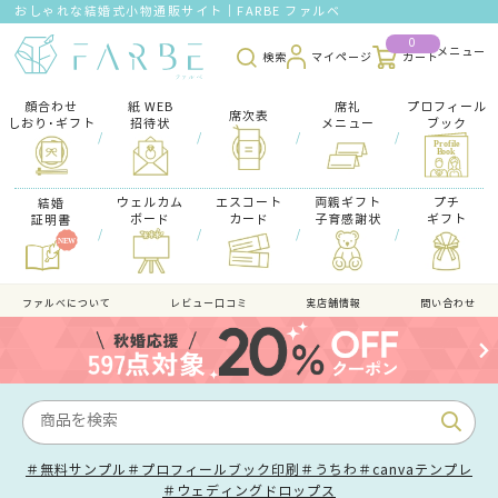
おしゃれな結婚式小物通販サイト｜FARBE ファルベ
0
検索
マイページ
カート
顔合わせ
紙 WEB
席礼
プロフィール
席次表
しおり･ギフト
招待状
メニュー
ブック
/
/
/
/
ウェルカム
エスコート
両親ギフト
プチ
結婚
ボード
カード
子育感謝状
ギフト
証明書
/
/
/
/
ファルべについて
レビュー口コミ
実店舗情報
問い合わせ
＃無料サンプル
＃プロフィールブック印刷
＃うちわ
＃canvaテンプレ
＃ウェディングドロップス