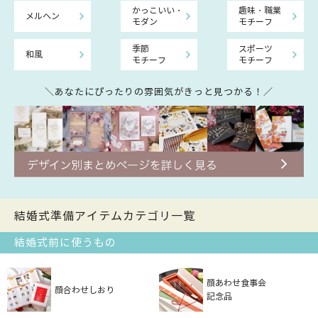
かっこいい・
趣味・職業
メルヘン
モダン
モチーフ
季節
スポーツ
和風
モチーフ
モチーフ
＼あなたにぴったりの雰囲気がきっと見つかる！／
結婚式準備アイテムカテゴリ一覧
結婚式前に使うもの
顔あわせ食事会
顔合わせしおり
記念品