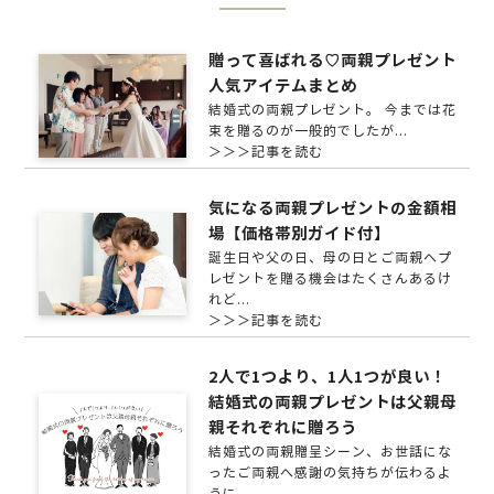
贈って喜ばれる♡両親プレゼント
人気アイテムまとめ
結婚式の両親プレゼント。 今までは花
束を贈るのが一般的でしたが...
＞＞＞記事を読む
気になる両親プレゼントの金額相
場【価格帯別ガイド付】
誕生日や父の日、母の日とご両親へプ
レゼントを贈る機会はたくさんあるけ
れど...
＞＞＞記事を読む
2人で1つより、1人1つが良い！
結婚式の両親プレゼントは父親母
親それぞれに贈ろう
結婚式の両親贈呈シーン、お世話にな
ったご両親へ感謝の気持ちが伝わるよ
うに..