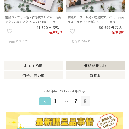
前撮り・フォト婚・結婚式アルバム「両面
前撮り・フォト婚・結婚式アルバム「両面
アクリル表紙アクリルハイA4横」10ページ
ウォールナット表紙スクエア」10ページ／
／写真19枚／1冊
写真18枚／1冊
41,800
50,600
税込
税込
在庫切れ
在庫切れ
商品について
商品について
おすすめ順
価格が安い順
価格が高い順
新着順
284
件中
281
-
284
件表示
1
…
7
8