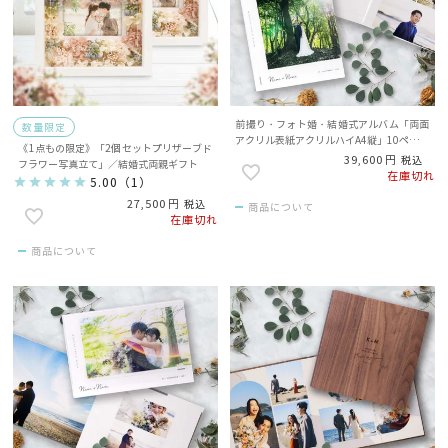
前撮り・フォト婚・結婚式アルバム「両面
数量限定
アクリル表紙アクリルハイA4縦」10ページ
《1点もの限定》「2個セットプリザーブド
／写真21枚／1冊
39,600
税込
フラワー写真立て」／結婚式両親ギフト
在庫切れ
5.00
（
1
）
27,500
税込
商品について
在庫切れ
商品について