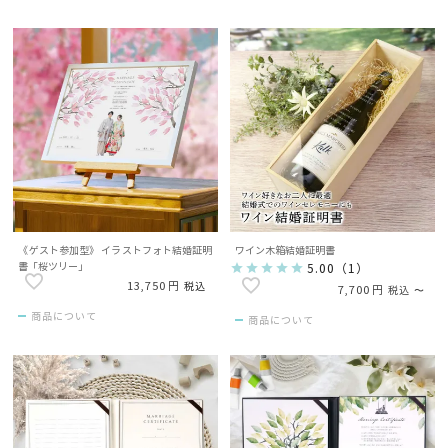
《ゲスト参加型》 イラストフォト結婚証明
ワイン木箱結婚証明書
書「桜ツリー」
5.00
（
1
）
13,750
税込
7,700
税込
〜
商品について
商品について