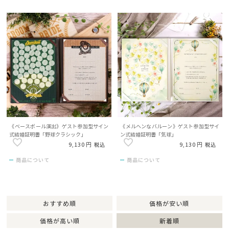
《ベースボール演出》ゲスト参加型サイン
《メルヘンなバルーン》ゲスト参加型サイ
式結婚証明書「野球クラシック」
ン式結婚証明書「気球」
9,130
9,130
税込
税込
商品について
商品について
おすすめ順
価格が安い順
価格が高い順
新着順