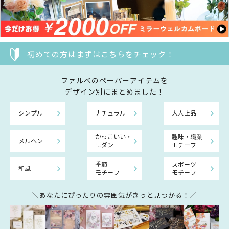
初めての方はまずはこちらをチェック！
ファルべのペーパーアイテムを
デザイン別にまとめました！
シンプル
ナチュラル
大人上品
かっこいい・
趣味・職業
メルヘン
モダン
モチーフ
季節
スポーツ
和風
モチーフ
モチーフ
＼あなたにぴったりの雰囲気がきっと見つかる！／