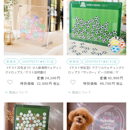
新発売
2000円OFF★8/31迄
新発売
2000円OFF★8/31迄
《ゲスト20名まで》少人数専用ウェディン
《ゲスト参加型》アクリルウェディングド
グドロップス／ゲスト説明書付
ロップス「サッカー」ピース80枚／ゲスト
説明書付
定価
24,200
定価
42,900
22,000
40,700
税込
税込
商品について
商品について