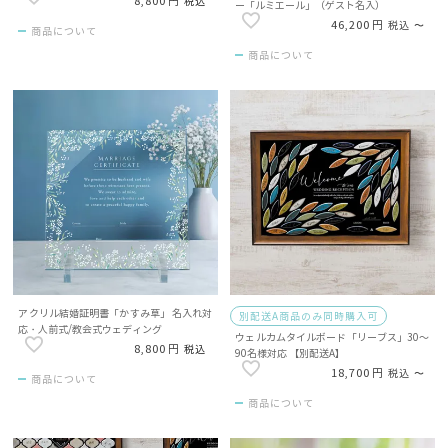
8,800
税込
ー「ルミエール」（ゲスト名入）
46,200
税込
〜
商品について
商品について
アクリル結婚証明書「かすみ草」 名入れ対
別配送A商品のみ同時購入可
応・人前式/教会式ウェディング
ウェルカムタイルボード「リーブス」30～
8,800
税込
90名様対応 【別配送A】
18,700
税込
〜
商品について
商品について