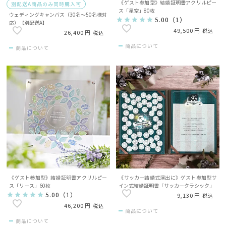
《ゲスト参加型》結婚証明書アクリルピー
別配送A商品のみ同時購入可
ス「星空」80枚
ウェディングキャンバス（30名～50名様対
5.00
（
1
）
応）【別配送A】
49,500
税込
26,400
税込
商品について
商品について
《ゲスト参加型》結婚証明書アクリルピー
《サッカー結婚式演出に》ゲスト参加型サ
ス「リース」60枚
イン式結婚証明書「サッカークラシック」
5.00
（
1
）
9,130
税込
46,200
税込
商品について
商品について