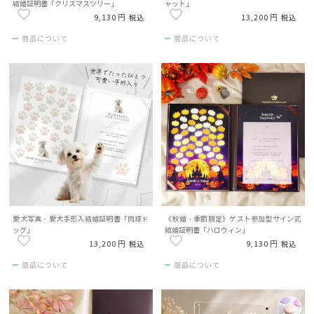
結婚証明書「クリスマスツリー」
ャット」
9,130
13,200
税込
税込
商品について
商品について
愛犬写真・愛犬手形入結婚証明書「肉球ド
《秋婚・季節限定》ゲスト参加型サイン式
ッグ」
結婚証明書「ハロウィン」
13,200
9,130
税込
税込
商品について
商品について