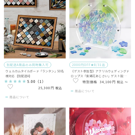
別配送A商品のみ同時購入可
2000円OFF★8/31迄
ウェルカムタイルボード「ランタン」50名
《ゲスト参加型》アクリルウェディングド
様対応 【別配送A】
ロップス「紫陽花あじさい」ゲスト説明書
付
5.00
（
1
）
34,100
税込
〜
25,300
税込
商品について
商品について