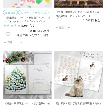
《冬婚・季節限定》ゲスト参加型イラスト
数量限定
2000円OFF★8/31迄
結婚証明書「クリスマスツリー」
【数量限定】《ゲスト参加型》アクリルウ
11,000
税込
ェディングドロップス「キャンディクリス
マス」ピース80枚／ゲスト説明書付
5.00
（
1
）
商品について
定価
42,900
40,700
税込
商品について
《冬婚・季節限定》ゲスト参加型サイン式
愛猫写真・愛猫手形入結婚証明書「肉球キ