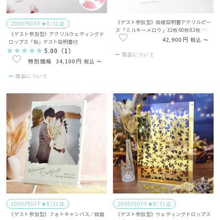
《ゲスト参加型》結婚証明書アクリルピー
2000円OFF★8/31迄
ス「ミルキーメロウ」32枚60枚82枚タイ
《ゲスト参加型》アクリルウェディングド
プ有（ゲスト名入）
42,900
税込
〜
ロップス「桜」ゲスト説明書付
5.00
（
1
）
商品について
34,100
税込
〜
商品について
1000円OFF★8/31迄
2000円OFF★8/31迄
《ゲスト参加型》フォトキャンバス／結婚
《ゲスト参加型》ウェディングドロップス