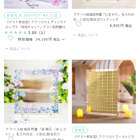
アクリル結婚証明書「ひまわり」 名入れ対
新発売
2000円OFF★8/31迄
応・人前式/教会式ウェディング
《ゲスト参加型》アクリルウェディングド
8,800
税込
ロップス「肉球キャット」ゲスト説明書付
5.00
（
1
）
商品について
34,100
税込
〜
商品について
アクリル結婚証明書「紫陽花（あじさ
新発売
い）」 名入れ対応・人前式/教会式ウェデ
《ゲスト参加型》アクリル×ゴールドミラ
ィング