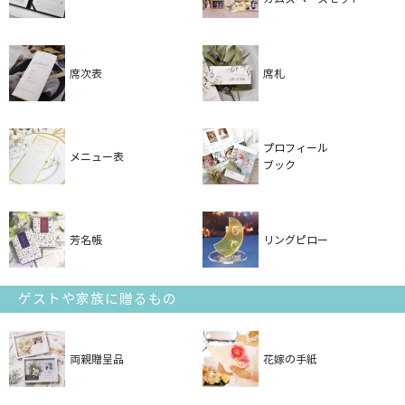
席次表
席札
プロフィール
メニュー表
ブック
芳名帳
リングピロー
ゲストや家族に贈るもの
両親贈呈品
花嫁の手紙