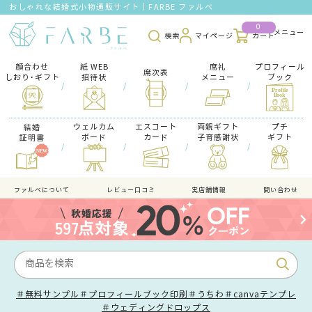
おしゃれな結婚式小物通販サイト｜FARBE ファルベ
0
検索
マイページ
カート
顔合わせ
紙 WEB
席礼
プロフィール
席次表
しおり･ギフト
招待状
メニュー
ブック
/
/
/
/
ウェルカム
エスコート
両親ギフト
プチ
結婚
ボード
カード
子育感謝状
ギフト
証明書
/
/
/
/
ファルべについて
レビュー口コミ
実店舗情報
問い合わせ
＃無料サンプル
＃プロフィールブック印刷
＃うちわ
＃canvaテンプレ
＃ウェディングドロップス