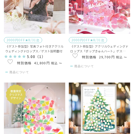
2000円OFF★8/31迄
2000円OFF★8/31迄
《ゲスト参加型》写真フォト付きアクリル
《ゲスト参加型》アクリルウェディングド
ウェディングドロップス／ゲスト説明書付
ロップス「ポップきゅんハート」ゲスト説
明書付
5.00
（
1
）
29,700
税込
〜
41,800
税込
〜
商品について
商品について