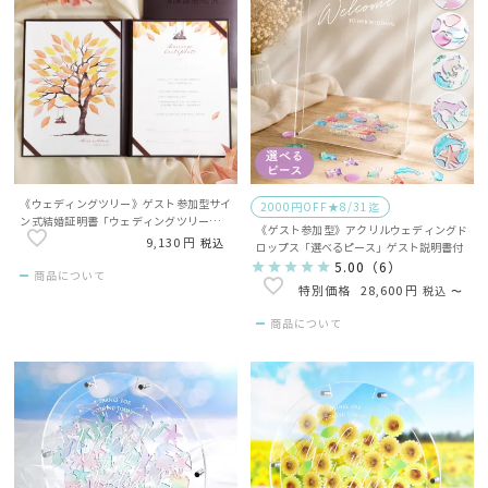
《ウェディングツリー》ゲスト参加型サイ
2000円OFF★8/31迄
ン式結婚証明書「ウェディングツリーオー
《ゲスト参加型》アクリルウェディングド
タムカラー」
9,130
税込
ロップス「選べるピース」ゲスト説明書付
5.00
（
6
）
商品について
28,600
税込
〜
商品について