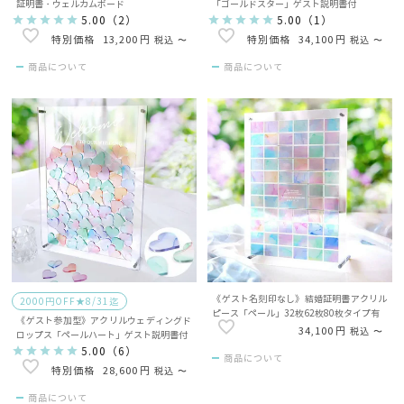
証明書・ウェルカムボード
「ゴールドスター」ゲスト説明書付
5.00
（
2
）
5.00
（
1
）
13,200
34,100
税込
〜
税込
〜
商品について
商品について
《ゲスト名刻印なし》結婚証明書アクリル
2000円OFF★8/31迄
ピース「ペール」32枚62枚80枚タイプ有
《ゲスト参加型》アクリルウェディングド
34,100
税込
〜
ロップス「ペールハート」ゲスト説明書付
5.00
（
6
）
商品について
28,600
税込
〜
商品について