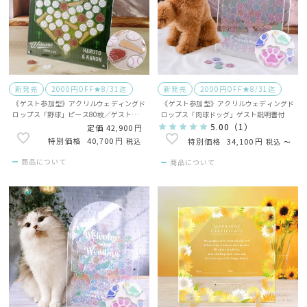
新発売
2000円OFF★8/31迄
新発売
2000円OFF★8/31迄
《ゲスト参加型》アクリルウェディングド
《ゲスト参加型》アクリルウェディングド
ロップス「野球」ピース80枚／ゲスト説明
ロップス「肉球ドッグ」ゲスト説明書付
書付
5.00
（
1
）
定価
42,900
40,700
税込
34,100
税込
〜
商品について
商品について