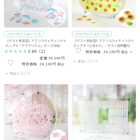
2000円OFF★8/31迄
2000円OFF★8/31迄
《ゲスト参加型》アクリルウェディングド
《ゲスト参加型》アクリルウェディングド
ロップス「アクアリウム」ピース50枚／ゲ
ロップス「ひまわり」／ゲスト説明書付
スト説明書付
5.00
（
2
）
34,100
税込
〜
定価
36,300
商品について
34,100
税込
商品について