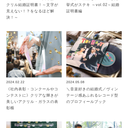
クリル結婚証明書！～文字が
挙式がステキ ～vol.02～結婚
見えない！？をなるほど解
証明書編
決！～
2024.02.22
2024.05.08
《社内表彰・コンクールやコ
＼音楽好きの結婚式／ヴィン
ンテストに》クリアな輝きが
テージ感あふれるレコード型
美しいアクリル・ガラスの表
のプロフィールブック
彰楯