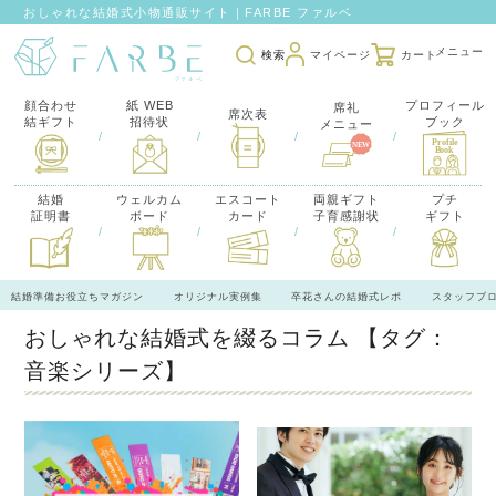
おしゃれな結婚式小物通販サイト｜FARBE ファルベ
検索
マイページ
カート
顔合わせ
紙 WEB
プロフィール
席礼
席次表
結ギフト
招待状
ブック
メニュー
/
/
/
/
結婚
ウェルカム
エスコート
両親ギフト
プチ
証明書
ボード
カード
子育感謝状
ギフト
/
/
/
/
結婚準備お役立ちマガジン
オリジナル実例集
卒花さんの結婚式レポ
スタッフブ
おしゃれな結婚式を綴るコラム
【タグ：
音楽シリーズ】