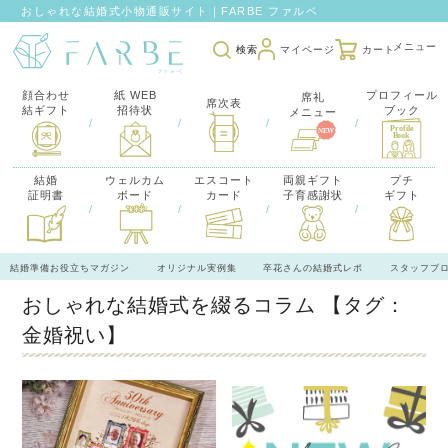
おしゃれな結婚式小物通販サイト｜FARBE ファルベ
検索
マイページ
カート
顔合わせ
紙 WEB
プロフィール
席礼
席次表
結ギフト
招待状
ブック
メニュー
/
/
/
/
結婚
ウェルカム
エスコート
両親ギフト
プチ
証明書
ボード
カード
子育感謝状
ギフト
/
/
/
/
結婚準備お役立ちマガジン
オリジナル実例集
卒花さんの結婚式レポ
スタッフブ
おしゃれな結婚式を綴るコラム
【タグ：
金婚祝い】