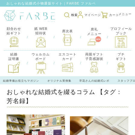
おしゃれな結婚式小物通販サイト｜FARBE ファルベ
検索
マイページ
カート
顔合わせ
紙 WEB
プロフィール
席礼
席次表
結ギフト
招待状
ブック
メニュー
/
/
/
/
結婚
ウェルカム
エスコート
両親ギフト
プチ
証明書
ボード
カード
子育感謝状
ギフト
/
/
/
/
結婚準備お役立ちマガジン
オリジナル実例集
卒花さんの結婚式レポ
スタッフブ
おしゃれな結婚式を綴るコラム
【タグ：
芳名録】