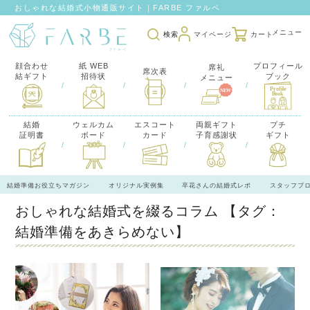
おしゃれな結婚式小物通販サイト｜FARBE ファルベ
検索
マイページ
カート
顔合わせ
紙 WEB
プロフィール
席礼
席次表
結ギフト
招待状
ブック
メニュー
/
/
/
/
結婚
ウェルカム
エスコート
両親ギフト
プチ
証明書
ボード
カード
子育感謝状
ギフト
/
/
/
/
結婚準備お役立ちマガジン
オリジナル実例集
卒花さんの結婚式レポ
スタッフブ
おしゃれな結婚式を綴るコラム
【タグ：
結婚準備をあきらめない】