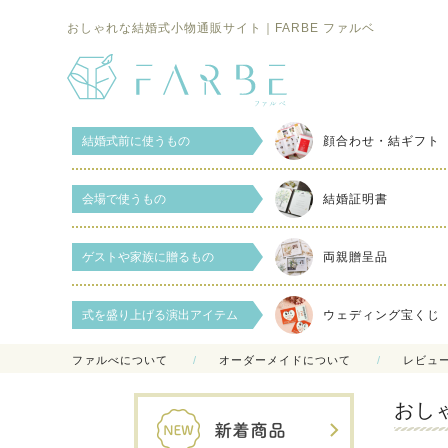
おしゃれな結婚式小物通販サイト｜FARBE ファルベ
結婚式前に使うもの
顔合わせ・結ギフト
会場で使うもの
結婚証明書
ゲストや家族に贈るもの
両親贈呈品
式を盛り上げる演出アイテム
ウェディング宝くじ
ファルべについて
オーダーメイドについて
レビュ
おし