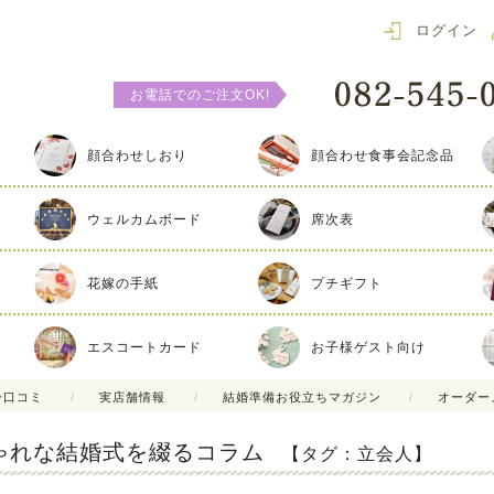
ログイン
お電話でのご注文OK!
顔合わせしおり
顔合わせ食事会記念品
ウェルカムボード
席次表
花嫁の手紙
プチギフト
エスコートカード
お子様ゲスト向け
ー口コミ
実店舗情報
結婚準備お役立ちマガジン
オーダー
ゃれな結婚式を綴るコラム
【タグ：立会人】