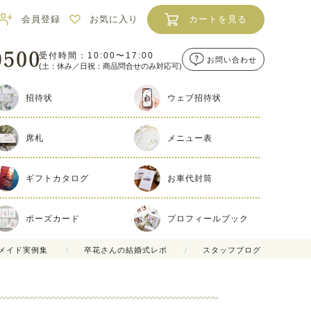
会員登録
お気に入り
カートを見る
受付時間：10:00〜17:00
お問い合わせ
(土：休み／日祝：商品問合せのみ対応可)
招待状
ウェブ招待状
席札
メニュー表
ギフトカタログ
お車代封筒
ポーズカード
プロフィールブック
メイド実例集
卒花さんの結婚式レポ
スタッフブログ