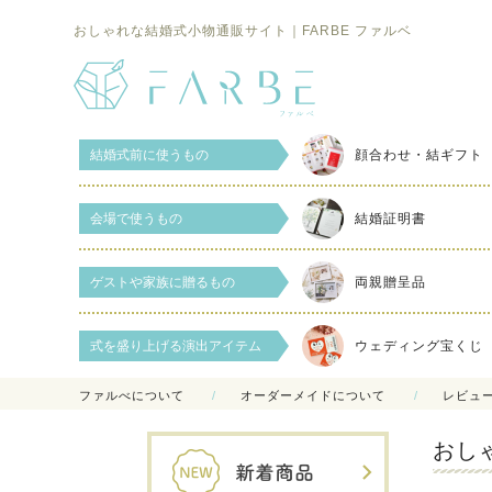
おしゃれな結婚式小物通販サイト｜FARBE ファルベ
結婚式前に使うもの
顔合わせ・結ギフト
会場で使うもの
結婚証明書
ゲストや家族に贈るもの
両親贈呈品
式を盛り上げる演出アイテム
ウェディング宝くじ
ファルべについて
オーダーメイドについて
レビュ
おし