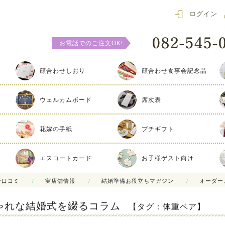
ログイン
お電話でのご注文OK!
顔合わせしおり
顔合わせ食事会記念品
ウェルカムボード
席次表
花嫁の手紙
プチギフト
エスコートカード
お子様ゲスト向け
ー口コミ
実店舗情報
結婚準備お役立ちマガジン
オーダー
ゃれな結婚式を綴るコラム
【タグ：体重ベア】