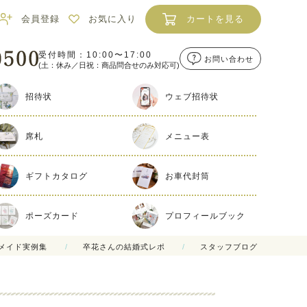
会員登録
お気に入り
カートを見る
受付時間：10:00〜17:00
お問い合わせ
(土：休み／日祝：商品問合せのみ対応可)
招待状
ウェブ招待状
席札
メニュー表
ギフトカタログ
お車代封筒
ポーズカード
プロフィールブック
メイド実例集
卒花さんの結婚式レポ
スタッフブログ