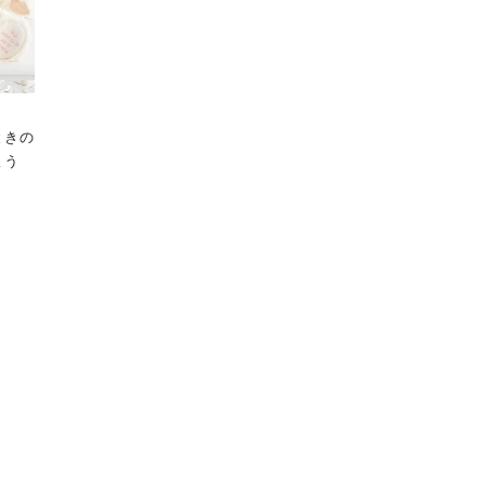
ときの
よう