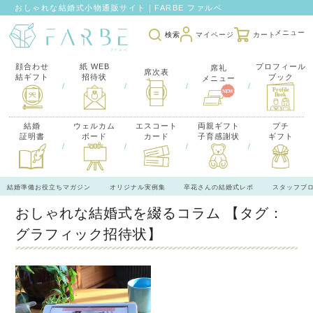
おしゃれな結婚式小物通販サイト｜FARBE ファルベ
検索
マイページ
カート
顔合わせ
紙 WEB
プロフィール
席礼
席次表
結ギフト
招待状
ブック
メニュー
/
/
/
/
結婚
ウェルカム
エスコート
両親ギフト
プチ
証明書
ボード
カード
子育感謝状
ギフト
/
/
/
/
結婚準備お役立ちマガジン
オリジナル実例集
卒花さんの結婚式レポ
スタッフブ
おしゃれな結婚式を綴るコラム
【タグ：
グラフィック招待状】