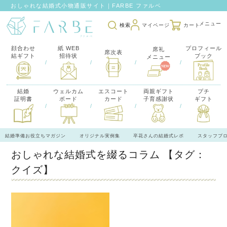
おしゃれな結婚式小物通販サイト｜FARBE ファルベ
検索
マイページ
カート
顔合わせ
紙 WEB
プロフィール
席礼
席次表
結ギフト
招待状
ブック
メニュー
/
/
/
/
結婚
ウェルカム
エスコート
両親ギフト
プチ
証明書
ボード
カード
子育感謝状
ギフト
/
/
/
/
結婚準備お役立ちマガジン
オリジナル実例集
卒花さんの結婚式レポ
スタッフブ
おしゃれな結婚式を綴るコラム
【タグ：
クイズ】