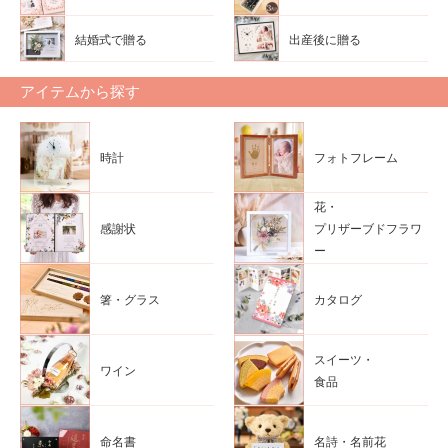
結婚式で贈る
出産後に贈る
アイテムから探す
時計
フォトフレーム
花・
感謝状
プリザーブドフラワ
ー
箸・グラス
カタログ
スイーツ・
ワイン
食品
命名書
名詩・名前花