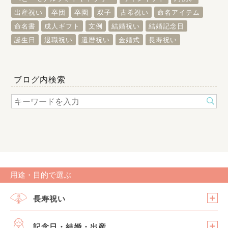
出産祝い
卒団
卒園
双子
古希祝い
命名アイテム
命名書
成人ギフト
文例
結婚祝い
結婚記念日
誕生日
退職祝い
還暦祝い
金婚式
長寿祝い
ブログ内検索
用途・目的で選ぶ
長寿祝い
記念日・結婚・出産