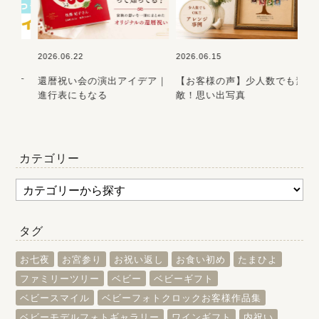
2026.06.22
2026.06.15
202
おす
還暦祝い会の演出アイデア｜
【お客様の声】少人数でも素
初
進行表にもなる
敵！思い出写真
ら
カテゴリー
タグ
お七夜
お宮参り
お祝い返し
お食い初め
たまひよ
ファミリーツリー
ベビー
ベビーギフト
ベビースマイル
ベビーフォトクロックお客様作品集
ベビーモデルフォトギャラリー
ワインギフト
内祝い