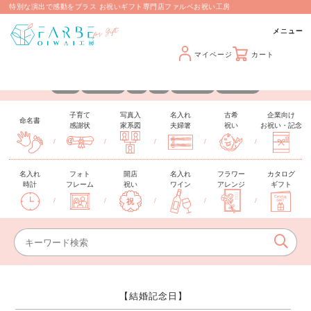
特別な演出で感動をプラス お祝いギフト専門店ファルベお祝い工房
マイページ
カート
カスタマイズできるギフトを取り揃えています
名入れ
メッセージ
日付
写真
手形・足形
推しカラー
子育て
写真入
名入れ
古希
企業向け
命名書
感謝状
家系図
夫婦箸
祝い
お祝い・記念
/
/
/
/
/
名入れ
フォト
開店
名入れ
フラワー
カタログ
時計
フレーム
祝い
ワイン
アレンジ
ギフト
/
/
/
/
/
【結婚記念日】