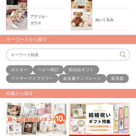
アクリル・
ぬいぐるみ
ガラス
キーワードから探す
ポスター
ベビー時計
初任給ギフト
プリザーブドフラワー
命名書テンプレート
家系図
特集から探す