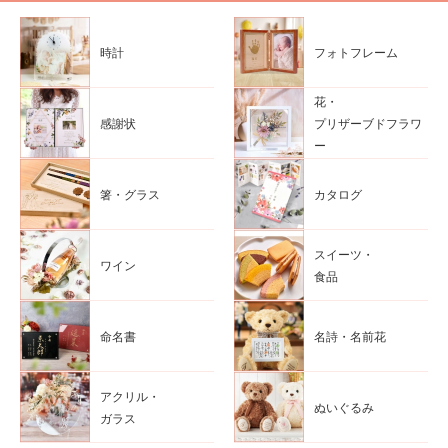
時計
フォトフレーム
花・
感謝状
プリザーブドフラワ
ー
箸・グラス
カタログ
スイーツ・
ワイン
食品
命名書
名詩・名前花
アクリル・
ぬいぐるみ
ガラス