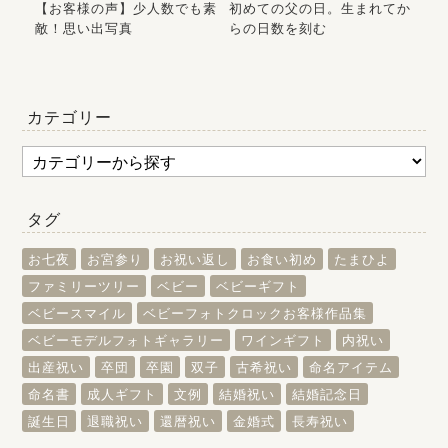
ア｜
【お客様の声】少人数でも素
初めての父の日。生まれてか
7
敵！思い出写真
らの日数を刻む
た
カテゴリー
タグ
お七夜
お宮参り
お祝い返し
お食い初め
たまひよ
ファミリーツリー
ベビー
ベビーギフト
ベビースマイル
ベビーフォトクロックお客様作品集
ベビーモデルフォトギャラリー
ワインギフト
内祝い
出産祝い
卒団
卒園
双子
古希祝い
命名アイテム
命名書
成人ギフト
文例
結婚祝い
結婚記念日
誕生日
退職祝い
還暦祝い
金婚式
長寿祝い