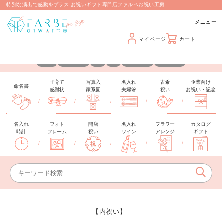
特別な演出で感動をプラス お祝いギフト専門店ファルベお祝い工房
マイページ
カート
カスタマイズできるギフトを取り揃えています
名入れ
メッセージ
日付
写真
手形・足形
推しカラー
子育て
写真入
名入れ
古希
企業向け
命名書
感謝状
家系図
夫婦箸
祝い
お祝い・記念
/
/
/
/
/
名入れ
フォト
開店
名入れ
フラワー
カタログ
時計
フレーム
祝い
ワイン
アレンジ
ギフト
/
/
/
/
/
【内祝い】